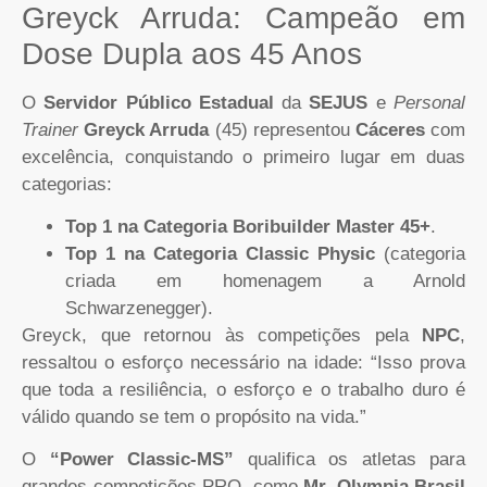
Greyck Arruda: Campeão em
Dose Dupla aos 45 Anos
O
Servidor Público Estadual
da
SEJUS
e
Personal
Trainer
Greyck Arruda
(45) representou
Cáceres
com
excelência, conquistando o primeiro lugar em duas
categorias:
Top 1 na Categoria Boribuilder Master 45+
.
Top 1 na Categoria Classic Physic
(categoria
criada em homenagem a Arnold
Schwarzenegger).
Greyck, que retornou às competições pela
NPC
,
ressaltou o esforço necessário na idade: “Isso prova
que toda a resiliência, o esforço e o trabalho duro é
válido quando se tem o propósito na vida.”
O
“Power Classic-MS”
qualifica os atletas para
grandes competições PRO, como
Mr. Olympia Brasil