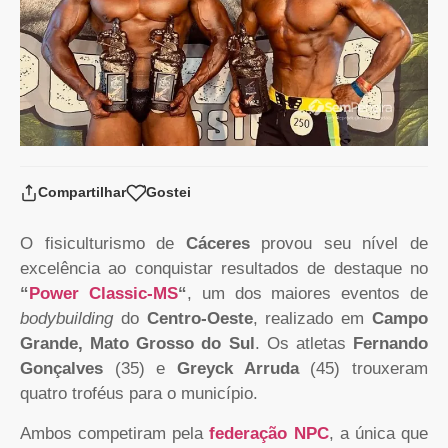
Compartilhar
Gostei
O fisiculturismo de
Cáceres
provou seu nível de
excelência ao conquistar resultados de destaque no
“
Power Classic-MS
“
, um dos maiores eventos de
bodybuilding
do
Centro-Oeste
, realizado em
Campo
Grande, Mato Grosso do Sul
. Os atletas
Fernando
Gonçalves
(35) e
Greyck Arruda
(45) trouxeram
quatro troféus para o município.
Ambos competiram pela
federação NPC
, a única que