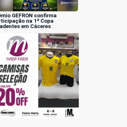
êmio GEFRON confirma
rticipação na 1ª Copa
radentes em Cáceres