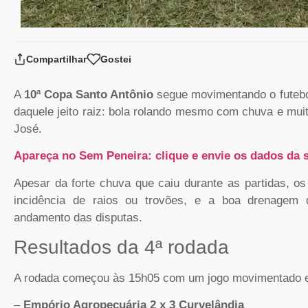
Compartilhar
Gostei
A
10ª Copa Santo Antônio
segue movimentando o futeb
daquele jeito raiz: bola rolando mesmo com chuva e mui
José.
Apareça no Sem Peneira: clique e envie os dados da s
Apesar da forte chuva que caiu durante as partidas, o
incidência de raios ou trovões, e a boa drenagem 
andamento das disputas.
Resultados da 4ª rodada
A rodada começou às 15h05 com um jogo movimentado e
–
Empório Agropecuária 2 x 3 Curvelândia