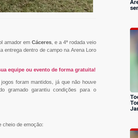
Ar
se
ol amador em
Cáceres
, e a 4ª rodada veio
ta entrega dentro de campo na Arena Loro
ua equipe ou evento de forma gratuita!
s jogos foram mantidos, já que não houve
do gramado garantiu condições para o
To
To
Ja
 cheio de emoção: