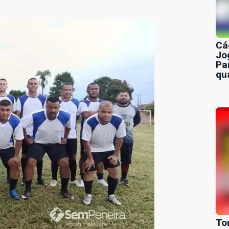
Cá
Jo
Pa
qu
To