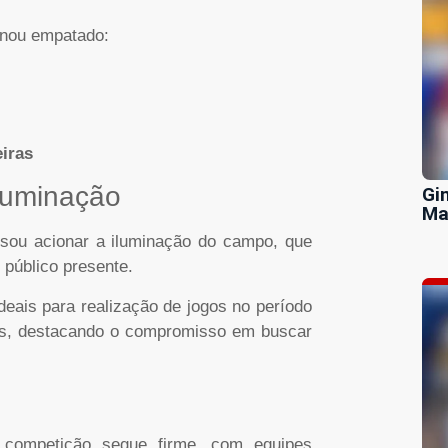
inou empatado:
iras
iluminação
Gi
Ma
isou acionar a iluminação do campo, que
público presente.
deais para realização de jogos no período
res, destacando o compromisso em buscar
 competição segue firme, com equipes