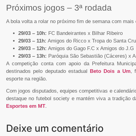
Próximos jogos – 3ª rodada
A bola volta a rolar no próximo fim de semana com mais 
29/03 – 10h:
FC Bandeirantes x Bilhar Ribeiro
29/03 – 11h:
Amigos do Ricco x Tropa do Santa Cr
29/03 – 12h:
Amigos do Gago F.C x Amigos do J.G
29/03 – 13h:
Paróquia São Sebastião (Cáceres) x A
A competição conta com apoio da Prefeitura Munici
destinados pelo deputado estadual
Beto Dois a Um
, 
esporte na região.
Com jogos disputados, equipes competitivas e calendári
destaque no futebol society e mantém viva a tradição 
Esportes em MT
.
Deixe um comentário