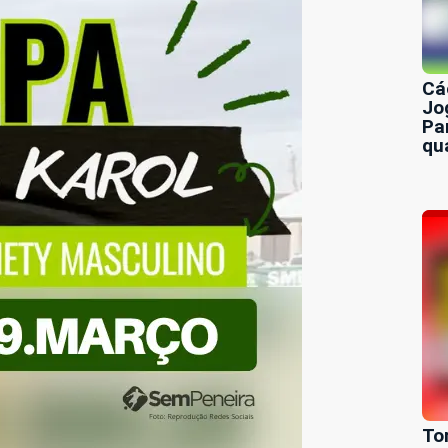
Cá
Jo
Pa
qu
To