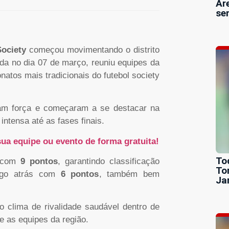
Ar
se
Society
começou movimentando o distrito
ada no dia 07 de março, reuniu equipes da
atos mais tradicionais do futebol society
ram força e começaram a se destacar na
intensa até as fases finais.
ua equipe ou evento de forma gratuita!
To
e com
9 pontos
, garantindo classificação
To
ogo atrás com
6 pontos
, também bem
Ja
 clima de rivalidade saudável dentro de
e as equipes da região.