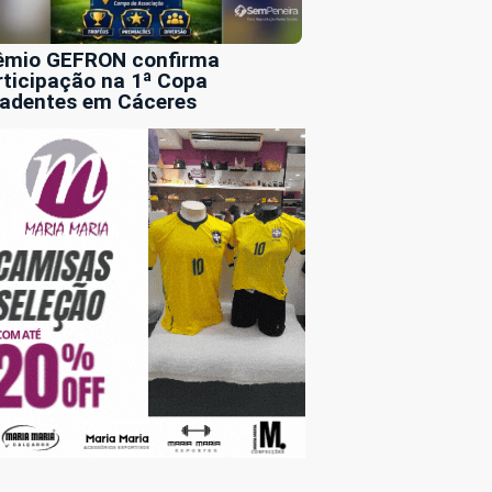
êmio GEFRON confirma
rticipação na 1ª Copa
radentes em Cáceres