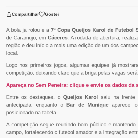
Compartilhar
Gostei
A bola já rolou e a
7ª Copa Queijos Karol de Futebol 
de Caramujo, em
Cáceres
. A rodada de abertura, realiz
região e deu início a mais uma edição de um dos campeon
local.
Logo nos primeiros jogos, algumas equipes já mostra
competição, deixando claro que a briga pelas vagas será 
Apareça no Sem Peneira: clique e envie os dados da s
Entre os destaques, o
Queijos Karol
saiu na frent
antecipada, enquanto o
Bar de Munique
aparece l
posicionado na tabela.
A competição segue reunindo bom público e mantendo o
campo, fortalecendo o futebol amador e a integração entr