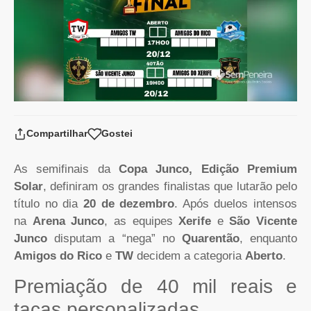
Compartilhar
Gostei
As semifinais da
Copa Junco, Edição Premium
Solar
, definiram os grandes finalistas que lutarão pelo
título no dia
20 de dezembro
. Após duelos intensos
na
Arena Junco
, as equipes
Xerife
e
São Vicente
Junco
disputam a “nega” no
Quarentão
, enquanto
Amigos do Rico
e
TW
decidem a categoria
Aberto
.
Premiação de 40 mil reais e
taças personalizadas