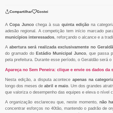
Compartilhar
Gostei
A
Copa Junco
chega à sua
quinta edição
na categor
adesão regional. A competição tem início marcado pa
municípios interessados
, reforçando o alcance e a trad
A
abertura será realizada exclusivamente no Gerald
do gramado do
Estádio Municipal Junco
, que passa 
pela prefeitura. Durante esse período, o Geraldão será o p
Apareça no Sem Peneira: clique e envie os dados da s
Nesta edição, a disputa acontece
apenas na categori
longo dos meses de
abril e maio
. Um dos grandes atrat
que valoriza o desempenho das equipes e eleva o nível c
A organização esclareceu que, neste momento,
não ha
concentrar esforços no 40tão, mantendo o padrão de or