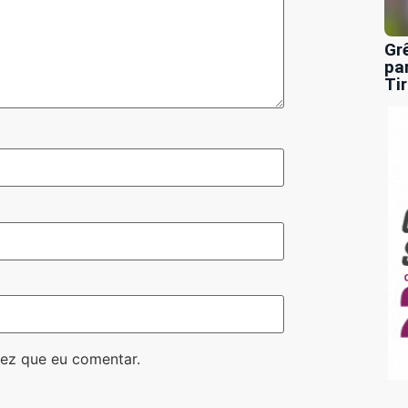
Gr
pa
Ti
ez que eu comentar.