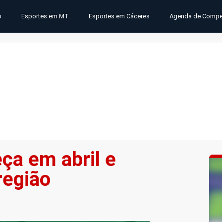
o
Esportes em MT
Esportes em Cáceres
Agenda de Compe
ça em abril e
região