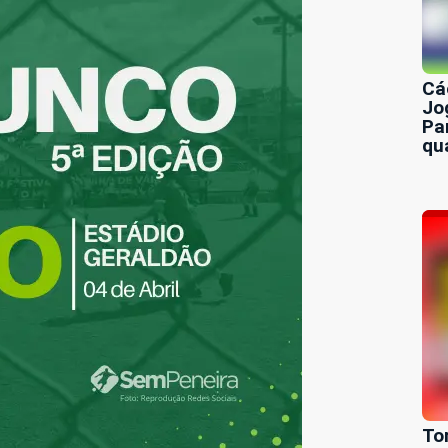
Cá
Jo
Pa
qu
To