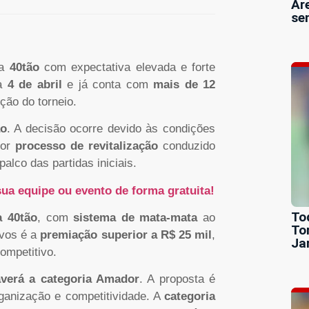
Ar
se
ia
40tão
com expectativa elevada e forte
ra
4 de abril
e já conta com
mais de 12
ição do torneio.
ão
. A decisão ocorre devido às condições
por
processo de revitalização
conduzido
alco das partidas iniciais.
ua equipe ou evento de forma gratuita!
To
a 40tão
, com
sistema de mata-mata
ao
To
ivos é a
premiação superior a R$ 25 mil
,
Ja
ompetitivo.
verá a categoria Amador
. A proposta é
ganização e competitividade. A
categoria