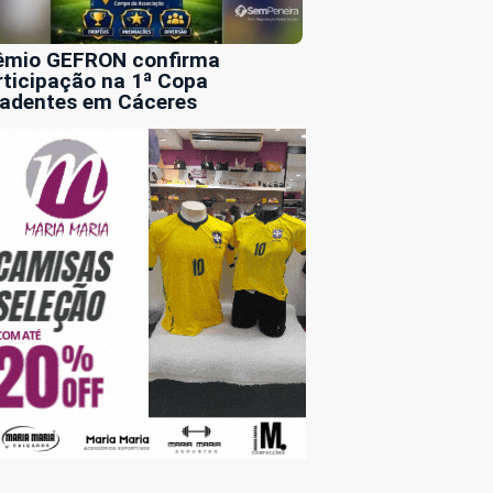
êmio GEFRON confirma
rticipação na 1ª Copa
radentes em Cáceres