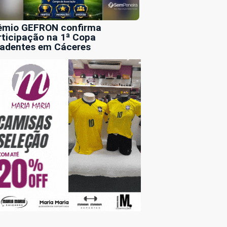
êmio GEFRON confirma
rticipação na 1ª Copa
radentes em Cáceres