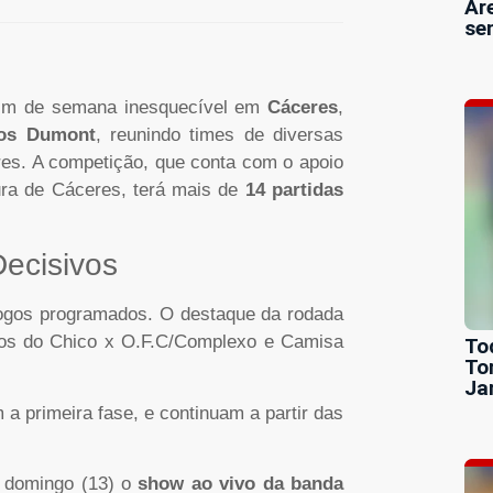
Ar
se
im de semana inesquecível em
Cáceres
,
tos Dumont
, reunindo times de diversas
ores. A competição, que conta com o apoio
ura de Cáceres, terá mais de
14 partidas
ecisivos
jogos programados. O destaque da rodada
gos do Chico x O.F.C/Complexo e Camisa
To
To
Ja
a primeira fase, e continuam a partir das
no domingo (13) o
show ao vivo da banda