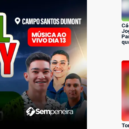
Cá
Jo
Pa
qu
To