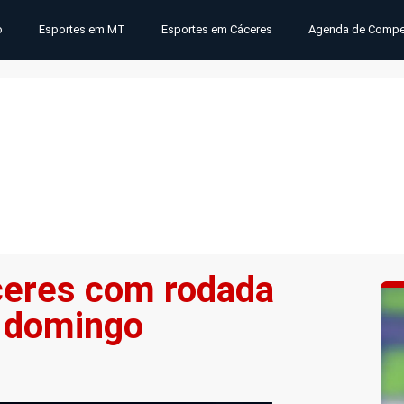
o
Esportes em MT
Esportes em Cáceres
Agenda de Compe
áceres com rodada
o domingo