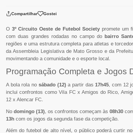
Compartilhar
Gostei
O
3º Circuito Oeste de Futebol Society
promete um f
com duas grandes rodadas no campo do
bairro San
regiões e uma estrutura completa para atletas e torced
da Assembleia Legislativa de Mato Grosso e da Prefeit
movimentando a comunidade e o esporte local.
Programação Completa e Jogos D
A bola rola no
sábado (12)
a partir das
17h45
, com 12 
inclui confrontos como Vila FC x Amigos do Rico, Ami
12 x Alencar FC.
No
domingo (13)
, os confrontos começam às
08h30
com 
13h
com os jogos da segunda fase da competição.
Além do futebol de alto nível, o público poderá curtir 